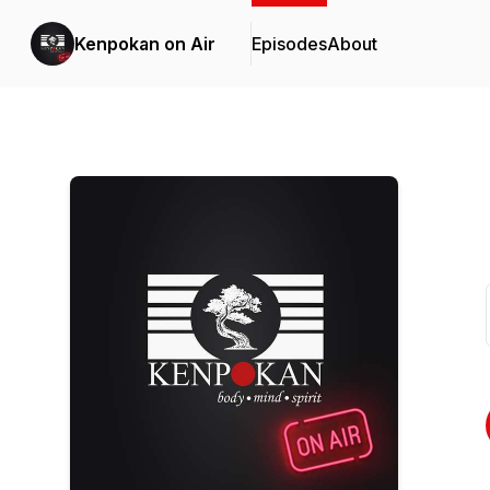
Kenpokan on Air
Episodes
About